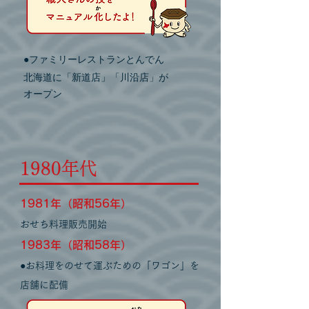
ファミリーレストランとんでん
●
北海道に「新道店」「川沿店」が
オープン
1980年代
1981年（昭和56年）
おせち料理販売開始
1983年（昭和58年）
●お料理をのせて運ぶための「ワゴン」を
店舗に配備