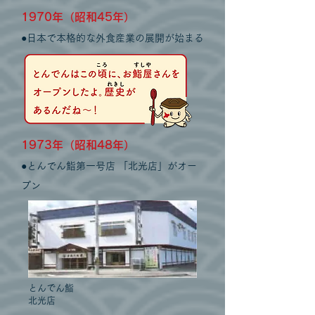
1970年（昭和45年）
●日本で本格的な外食産業の展開が始まる
1973年（昭和48年）
●とんでん鮨第一号店 「北光店」がオー
プン
とんでん​鮨
北光店