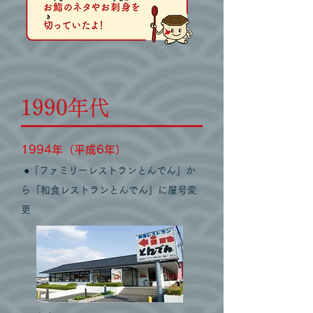
1990年代
1
994年（平成6年）
●「ファミリーレストランとんでん」か
ら
「和食レストランとんでん」に屋号変
更