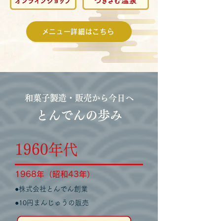
メニュー詳細はこちら
和菓子製造・販売から
今日へ
とんでんの歩み
1960
年代
1968年（
昭和43年）
●
株式会社とんでん創業
●10円まんじゅうの販売