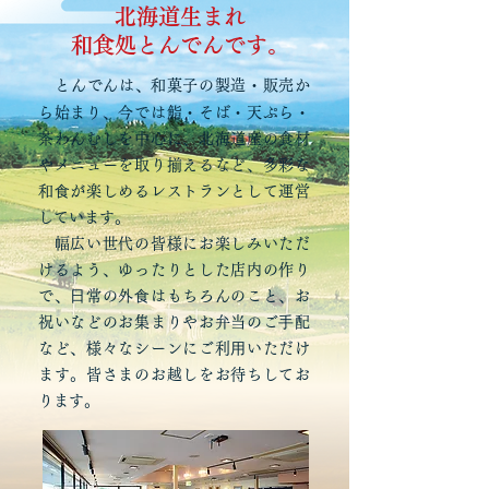
北海道生まれ
​和食処とんでんです。
とんでんは、和菓子の製造・販売か
ら始まり、今では鮨・そば・天ぷら・
茶わんむしを中心に、北海道産の食材
やメニューを取り揃えるなど、多彩な
和⾷が楽しめるレストランとして運営
しています。
幅広い世代の皆様にお楽しみいただ
けるよう、ゆったりとした店内の作り
で、⽇常の外⾷はもちろんのこと、お
祝いなどのお集まりやお弁当のご⼿配
など、様々なシーンにご利⽤いただけ
ます。皆さまのお越しをお待ちしてお
ります。