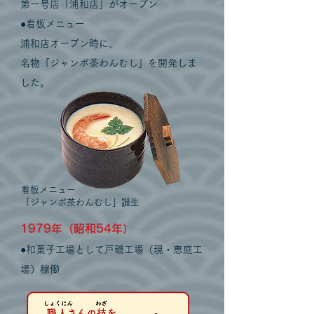
第一号店「浦和店」がオープン
●看板メニュー
浦和店オープン時に、
名物「ジャンボ茶わんむし」を開発しま
した。
看板メニュー
「ジャンボ茶わんむし」誕生
1979年（昭和54年）
●和菓子工場として戸磯工場（現・恵庭工
場）稼働