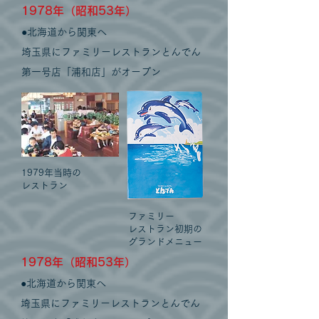
1978
年（昭和53年）
●北海道から関東へ
埼玉県にファミリーレストランとんでん
第一号店「浦和店」がオープン
1979年当時の
レストラン
ファミリー
レストラン初期の
グランドメニュー
1978
年（昭和53年）
●北海道から関東へ
埼玉県にファミリーレストランとんでん