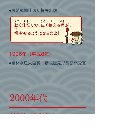
●
可動式間仕切り特許出願
1996年（平成8年）
●農林水産大臣賞 新規販売形態部門受賞
2000年代
2001年（平成13年）
●レストラン開店初期に大ヒットした、
少
しずつ
色々なメ
ニューがたのしめる「と