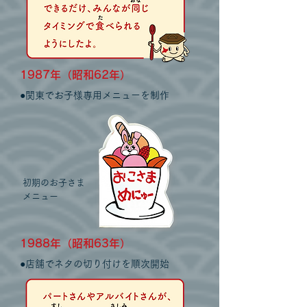
1987年（昭和62年）
●関東でお子様専用メニューを制作
初期のお子さま
メニュー
198
8
年（昭和63
年）
●店舗でネタ
​の
切り付けを順次開始