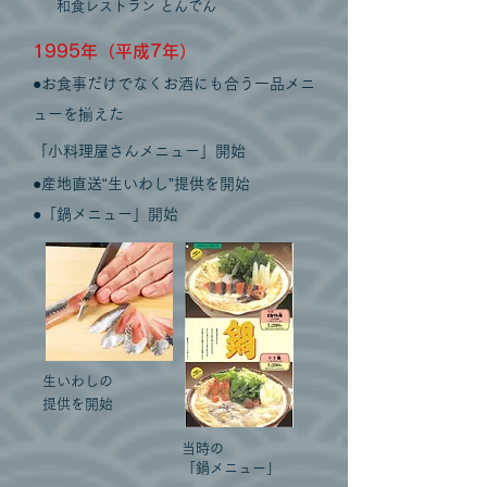
和食レストラン とんでん
1995年（平成7年）
●
お食事だけでなくお酒にも合う一品
メニ
ューを揃えた
「小
料理屋さんメニュー」開始
●
産地直送“生いわし”提供を開始
●「鍋メニュー」開始
生いわしの
提供を開始
当時の
「鍋メニュー」